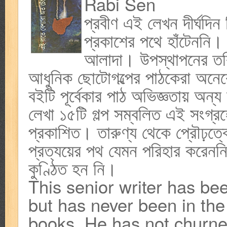
Rabi Sen
প্রবীণ এই লেখন দীর্ঘদি
প্রকাশের পথে হাঁটেননি।
আলাদা। উপস্থাপনের তরিকা
আধুনিক ছোটোগল্পের পাঠকেরা অনেক
বইটি পূর্বেকার পাঠ অভিজ্ঞতায় অন
লেখা ১৫টি গল্প সম্বলিত এই সংগ্
প্রকাশিত। তারুণ্য থেকে প্রৌঢ়ত্ব
প্রত্যয়ের পথ যেমন পরিহার করেনন
কুণ্ঠিত হন নি।
This senior writer has bee
but has never been in the 
books. He has not churne