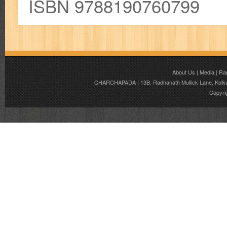
ISBN 9788190760799
About Us
|
Media
|
Ra
CHARCHAPADA | 13B, Radhanath Mullick Lane, Kolkata
Copyri