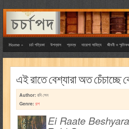
Home
»
চর্চা পত্রিকা
উপন্যাস
প্রবন্ধ
দারোগা সাহিত্য
জীবনী ও স্মৃতিকথ
এই রাতে বেশ্যারা অত চেঁচাচ্ছে 
Author:
রবি সেন
Genre:
গল্প
Ei Raate Beshyar