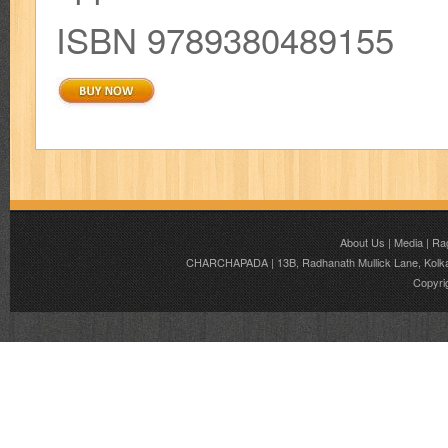
ISBN 9789380489155
About Us
|
Media
|
Ra
CHARCHAPADA | 13B, Radhanath Mullick Lane, Kolkata
Copyri