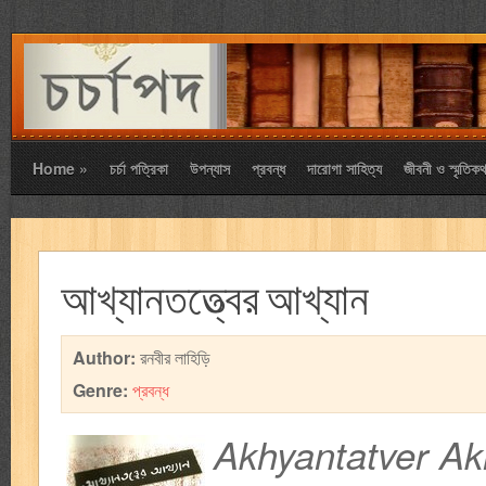
Home
»
চর্চা পত্রিকা
উপন্যাস
প্রবন্ধ
দারোগা সাহিত্য
জীবনী ও স্মৃতিকথ
আখ্যানতত্ত্বের আখ্যান
Author:
রনবীর লাহিড়ি
Genre:
প্রবন্ধ
Akhyantatver A